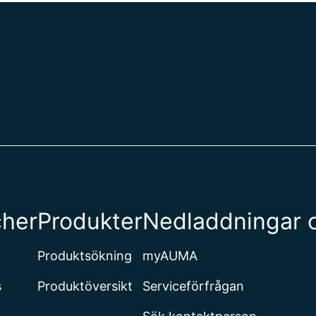
cher
Produkter
Nedladdningar 
Produktsökning
myAUMA
s
Produktöversikt
Serviceförfrågan