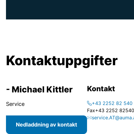
Kontaktuppgifter
- Michael Kittler
Kontakt
+43 2252 82 540
Service
Fax
+43 2252 82540
service.AT@auma.
Nedladdning av kontakt