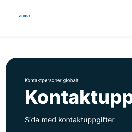
Global
Sök
Europa
Asien och Stillahavsområ
Kontaktpersoner globalt
Kontaktupp
Nordamerika
Sida med kontaktuppgifter