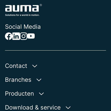
Social Media
Contact
AUMA Benelux B.V.
Branches
Le Pooleweg 9
2314 XT Leiden | Nederland
Water
Producten
Olie & gas
Op de kaart weergeven
Productvinder
Download & service