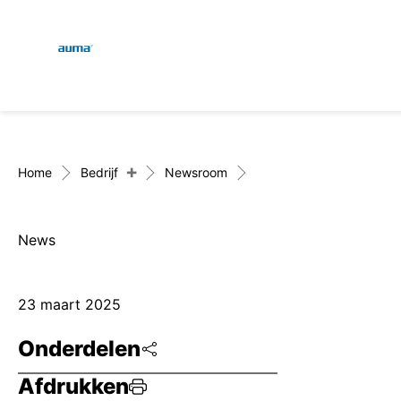
Global
Zoekopdracht
Europa
+
Home
Bedrijf
Newsroom
News
Azië en Stille Oceaan
23 maart 2025
Noord-Amerika
Onderdelen
Afdrukken