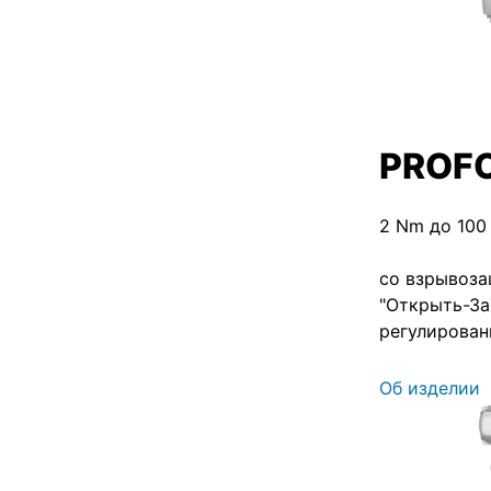
PROF
2 Nm до 100
со взрывоз
"Открыть-За
регулирован
Об изделии