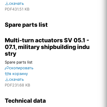
скачать
PDF
431.51 KB
Spare parts list
Multi-turn actuators SV 05.1 -
07.1, military shipbuilding indu
stry
Spare parts list
скопировать
в корзину
скачать
PDF
231.68 KB
Technical data