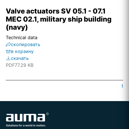
Valve actuators SV 05.1 - 07.1
MEC 02.1, military ship building
(navy)
Technical data
скопировать
в корзину
скачать
PDF
77.29 KB
1