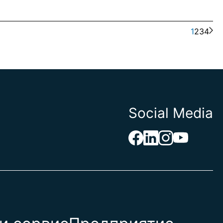
1
2
3
4
Social Media