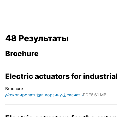
48 Результаты
Brochure
Electric actuators for industri
Brochure
скопировать
в корзину
скачать
PDF
6.61 MB