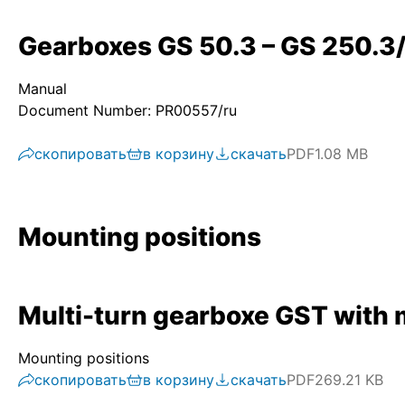
Gearboxes GS 50.3 – GS 250.3/
Manual
Document Number: PR00557/ru
скопировать
в корзину
скачать
PDF
1.08 MB
Mounting positions
Multi-turn gearboxe GST with 
Mounting positions
скопировать
в корзину
скачать
PDF
269.21 KB