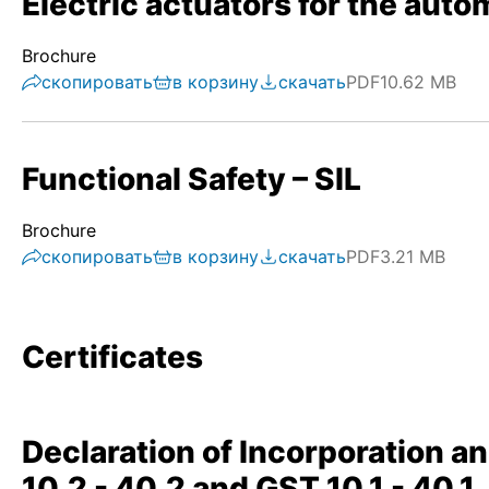
Electric actuators for the autom
Brochure
скопировать
в корзину
скачать
PDF
10.62 MB
Functional Safety – SIL
Brochure
скопировать
в корзину
скачать
PDF
3.21 MB
Certificates
Declaration of Incorporation a
10.2 - 40.2 and GST 10.1 - 40.1