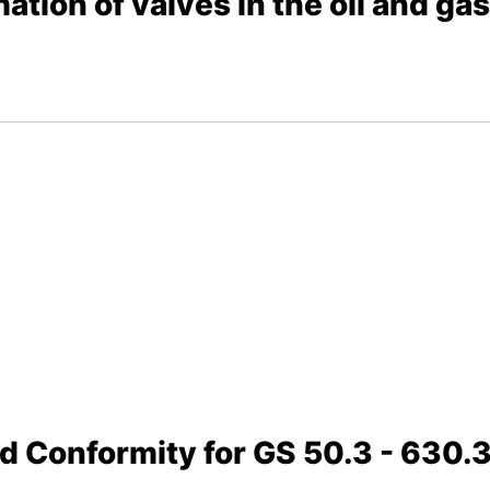
ation of valves in the oil and ga
nd Conformity for GS 50.3 - 630.3