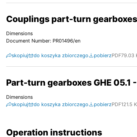
Couplings part-turn gearboxes
Dimensions
Document Number: PR01496/en
skopiuj
do koszyka zbiorczego
pobierz
PDF
79.03 
Part-turn gearboxes GHE 05.1 -
Dimensions
skopiuj
do koszyka zbiorczego
pobierz
PDF
121.5 
Operation instructions