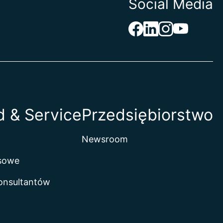
Social Media
 & Service
Przedsiębiorstwo
Newsroom
isowe
onsultantów