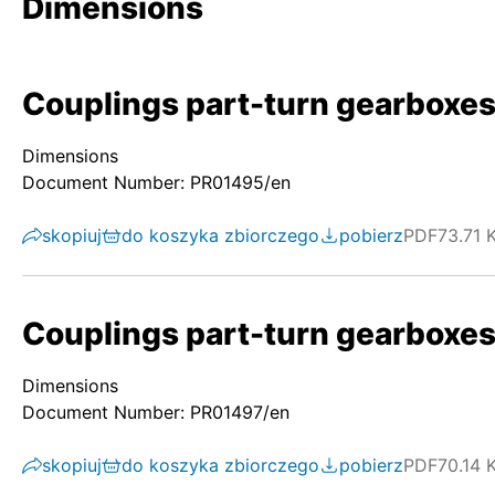
Dimensions
Couplings part-turn gearboxes
Dimensions
Document Number: PR01495/en
skopiuj
do koszyka zbiorczego
pobierz
PDF
73.71 
Couplings part-turn gearboxes/
Dimensions
Document Number: PR01497/en
skopiuj
do koszyka zbiorczego
pobierz
PDF
70.14 