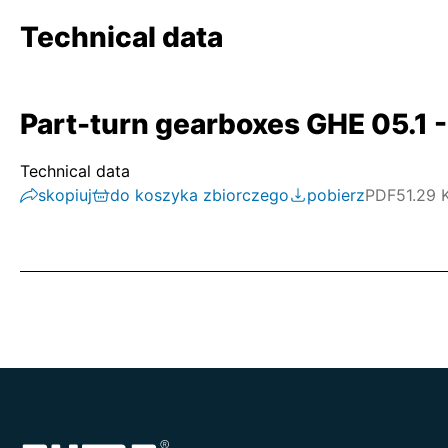
Technical data
Part-turn gearboxes GHE 05.1 -
Technical data
skopiuj
do koszyka zbiorczego
pobierz
PDF
51.29 