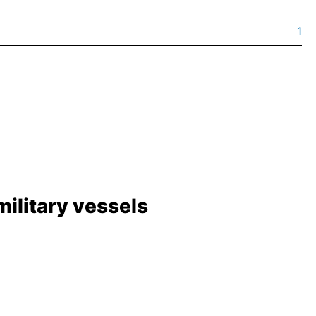
1
ilitary vessels