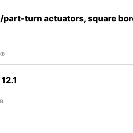
/part-turn actuators, square bor
KB
 12.1
KB