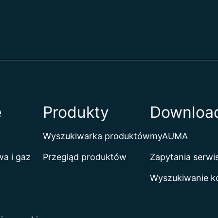
e
Produkty
Download
Wyszukiwarka produktów
myAUMA
a i gaz
Przegląd produktów
Zapytania serw
Wyszukiwanie k