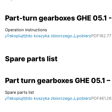
Part-turn gearboxes GHE 05.1 -
Operation instructions
skopiuj
do koszyka zbiorczego
pobierz
PDF
182.77
Spare parts list
Part turn gearboxes GHE 05.1 – 
Spare parts list
skopiuj
do koszyka zbiorczego
pobierz
PDF
461.26