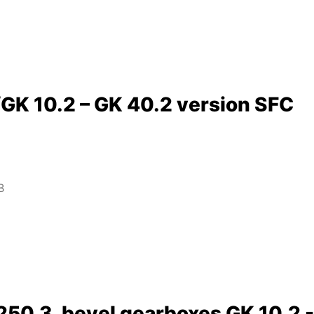
GK 10.2 – GK 40.2 version SFC
B
250.3, bevel gearboxes GK 10.2 -