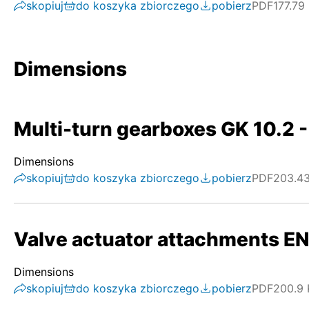
skopiuj
do koszyka zbiorczego
pobierz
PDF
177.79
Dimensions
Multi-turn gearboxes GK 10.2 -
Dimensions
skopiuj
do koszyka zbiorczego
pobierz
PDF
203.4
Valve actuator attachments E
Dimensions
skopiuj
do koszyka zbiorczego
pobierz
PDF
200.9 