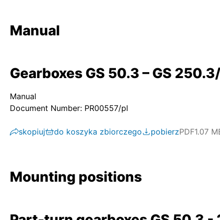
Manual
Gearboxes GS 50.3 – GS 250.3/
Manual
Document Number: PR00557/pl
skopiuj
do koszyka zbiorczego
pobierz
PDF
1.07 M
Mounting positions
Part-turn gearboxes GS 50.3 - 