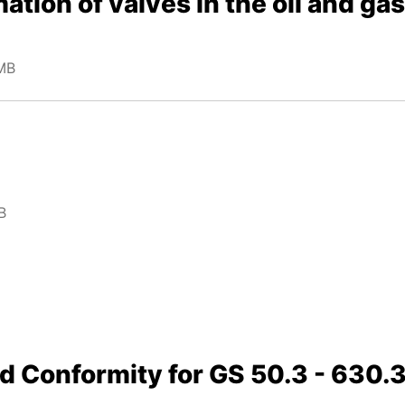
ation of valves in the oil and ga
MB
B
nd Conformity for GS 50.3 - 630.3