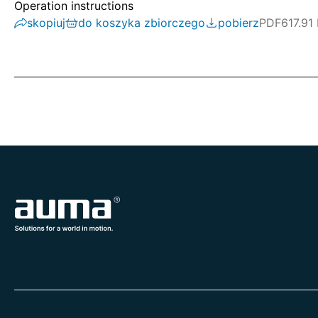
Operation instructions
skopiuj
do koszyka zbiorczego
pobierz
PDF
617.91