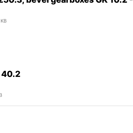
 KB
 40.2
B