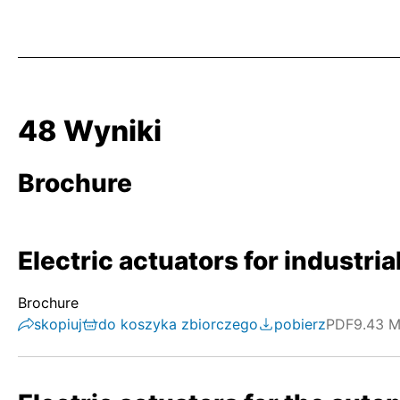
48 Wyniki
Brochure
Electric actuators for industri
Brochure
skopiuj
do koszyka zbiorczego
pobierz
PDF
9.43 