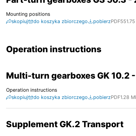
Mounting positions
skopiuj
do koszyka zbiorczego
pobierz
PDF
551.75
Operation instructions
Multi-turn gearboxes GK 10.2 -
Operation instructions
skopiuj
do koszyka zbiorczego
pobierz
PDF
1.28 M
Supplement GK.2 Transport