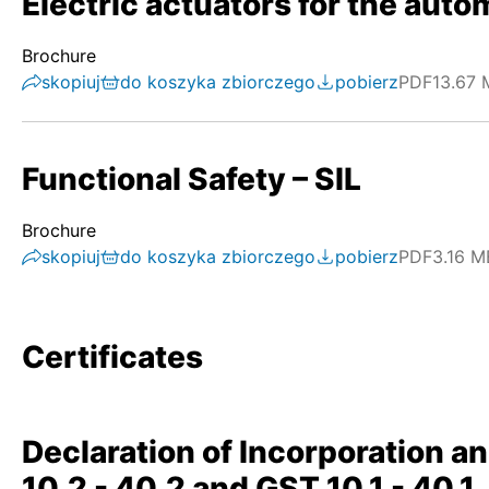
Electric actuators for the autom
Brochure
skopiuj
do koszyka zbiorczego
pobierz
PDF
13.67 
Functional Safety – SIL
Brochure
skopiuj
do koszyka zbiorczego
pobierz
PDF
3.16 M
Certificates
Declaration of Incorporation a
10.2 - 40.2 and GST 10.1 - 40.1