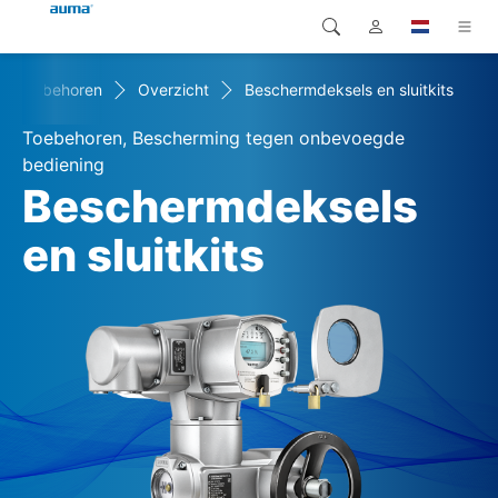
Toebehoren
Overzicht
Beschermdeksels en sluitkits
Zoekopdracht
Global
Producten
Toebehoren, Bescherming tegen onbevoegde
Europa
Oplossingen
bediening
Beschermdeksels
Downloads
Azië en Stille Oceaan
en sluitkits
Service
Noord-Amerika
Bedrijf
Contact