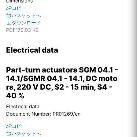
Dimensions
コピー
バスケットへ
ダウンロード
PDF
170.03 KB
Electrical data
Part-turn actuators SGM 04.1 -
14.1/SGMR 04.1 - 14.1, DC moto
rs, 220 V DC, S2 - 15 min, S4 -
40 %
Electrical data
Document Number: PR01269/en
コピー
バスケットへ