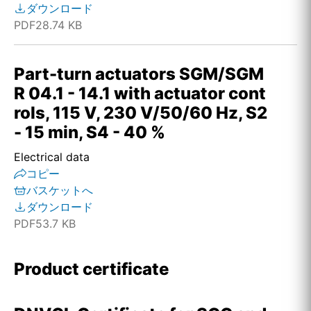
ダウンロード
PDF
28.74 KB
Part-turn actuators SGM/SGM
R 04.1 - 14.1 with actuator cont
rols, 115 V, 230 V/50/60 Hz, S2
- 15 min, S4 - 40 %
Electrical data
コピー
バスケットへ
ダウンロード
PDF
53.7 KB
Product certificate