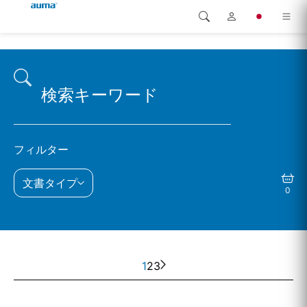
検索
Global
製品
ヨーロッパ
ソリューション
ダウンロード
アジア・太平洋地域
フィルター
サービス
北米
文書タイプ
0
弊社概要
連絡先
1
2
3