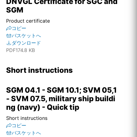
DNVGL Certificate for SGC and
SGM
Product certificate
コピー
バスケットへ
ダウンロード
PDF
174.8 KB
Short instructions
SGM 04.1 - SGM 10.1; SVM 05,1
- SVM 07.5, military ship buildi
ng (navy) - Quick tip
Short instructions
コピー
バスケットへ