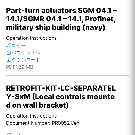
Part-turn actuators SGM 04.1 –
14.1/SGMR 04.1 – 14.1, Profinet,
military ship building (navy)
Operation instructions
コピー
バスケットへ
ダウンロード
PDF
1.29 MB
RETROFIT-KIT-LC-SEPARATEL
Y-SxM (Local controls mounte
d on wall bracket)
Operation instructions
Document Number: PR00521/en