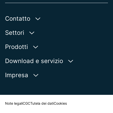
Contatto
AUMA Riester
Settori
GmbH & Co. KG
Aumastr 1
Acqua
Prodotti
79379 Muellheim | Germany
Oil & Gas
Trovaprodotti
Download e servizio
Visualizza sulla mappa
Energia elettrica
Panoramica dei prodotti
myAUMA
Telefono:
+49 7631 809 - 0
Impresa
Industria
E-Mail:
info@auma.com
Richiesta di assistenza
Marina
Modulo di contatto
Newsroom
Trova referente
Note legali
CGC
Tutela dei dati
Cookies