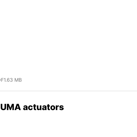
DF
1.63 MB
AUMA actuators