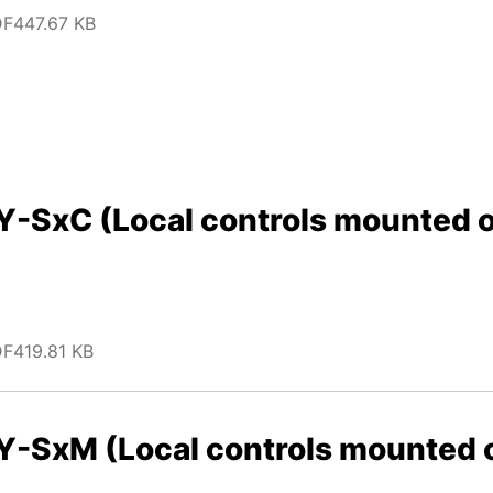
DF
447.67 KB
xC (Local controls mounted on
DF
419.81 KB
SxM (Local controls mounted on