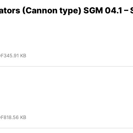
uators (Cannon type) SGM 04.1 –
DF
345.91 KB
DF
818.56 KB