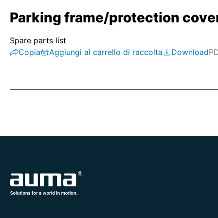
Parking frame/protection cove
Spare parts list
Copia
Aggiungi al carrello di raccolta
Download
P