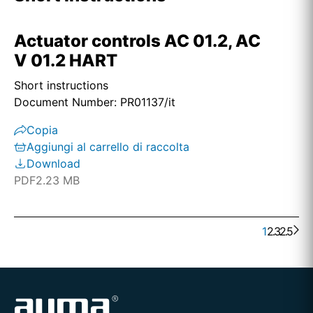
Actuator controls AC 01.2, AC
V 01.2 HART
Short instructions
Document Number: PR01137/it
Copia
Aggiungi al carrello di raccolta
Download
PDF
2.23 MB
1
2
. . .
3
25