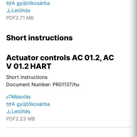
A gyűjtőkosárba
Letöltés
PDF
2.71 MB
Short instructions
Actuator controls AC 01.2, AC
V 01.2 HART
Short instructions
Document Number: PR01137/hu
Másolás
A gyűjtőkosárba
Letöltés
PDF
2.23 MB