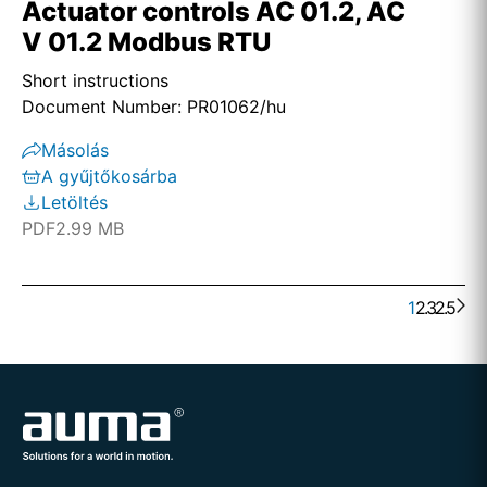
Actuator controls AC 01.2, AC
V 01.2 Modbus RTU
Short instructions
Document Number: PR01062/hu
Másolás
A gyűjtőkosárba
Letöltés
PDF
2.99 MB
1
2
. . .
3
25