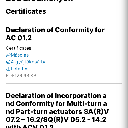
Certificates
Declaration of Conformity for
AC 01.2
Certificates
Másolás
A gyűjtőkosárba
Letöltés
PDF
129.68 KB
Declaration of Incorporation a
nd Conformity for Multi-turn a
nd Part-turn actuators SA(R)V
07.2 – 16.2/SQ(R)V 05.2 - 14.2
with ACV 01.2