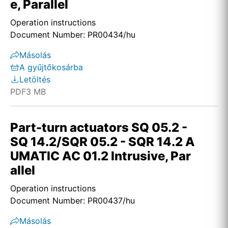
e, Parallel
Operation instructions
Document Number: PR00434/hu
Másolás
A gyűjtőkosárba
Letöltés
PDF
3 MB
Part-turn actuators SQ 05.2 -
SQ 14.2/SQR 05.2 - SQR 14.2 A
UMATIC AC 01.2 Intrusive, Par
allel
Operation instructions
Document Number: PR00437/hu
Másolás