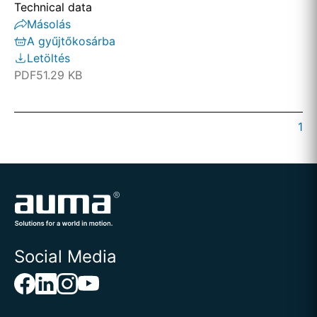
Technical data
Másolás
A gyűjtőkosárba
Letöltés
PDF
51.29 KB
1
Social Media