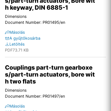
s/part-turn actuators, Bore wit
h keyway, DIN 6885-1
Dimensions
Document Number: PR01495/en
Másolás
A gyűjtőkosárba
Letöltés
PDF
73.71 KB
Couplings part-turn gearboxe
s/part-turn actuators, bore wit
h two flats
Dimensions
Document Number: PR01497/en
Másolás