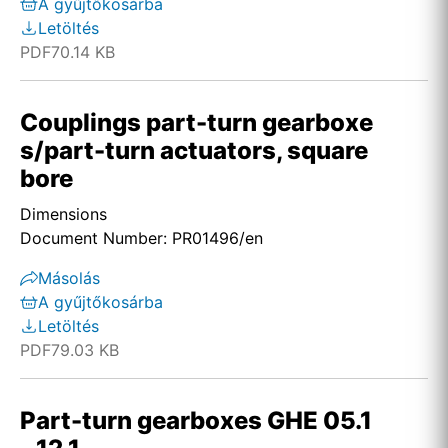
A gyűjtőkosárba
Letöltés
PDF
70.14 KB
Couplings part-turn gearboxe
s/part-turn actuators, square
bore
Dimensions
Document Number: PR01496/en
Másolás
A gyűjtőkosárba
Letöltés
PDF
79.03 KB
Part-turn gearboxes GHE 05.1