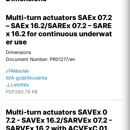
Multi-turn actuators SAEx 07.2
– SAEx 16.2/SAREx 07.2 – SARE
x 16.2 for continuous underwat
er use
Dimensions
Document Number: PR01217/en
Másolás
A gyűjtőkosárba
Letöltés
PDF
280.79 KB
Multi-turn actuators SAVEx 0
7.2 - SAVEx 16.2/SARVEx 07.2 -
SARVEx 16.2 with ACVExC 01.