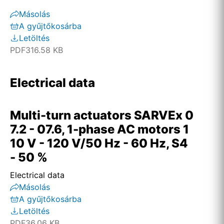
Másolás
A gyűjtőkosárba
Letöltés
PDF
316.58 KB
Electrical data
Multi-turn actuators SARVEx 0
7.2 - 07.6, 1-phase AC motors 1
10 V - 120 V/50 Hz - 60 Hz, S4
- 50 %
Electrical data
Másolás
A gyűjtőkosárba
Letöltés
PDF
36.06 KB