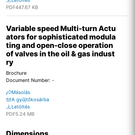
Letöltés
PDF
447.67 KB
Variable speed Multi-turn Actu
ators for sophisticated modula
ting and open-close operation
of valves in the oil & gas indust
ry
Brochure
Document Number: -
Másolás
A gyűjtőkosárba
Letöltés
PDF
5.24 MB
Dimensions