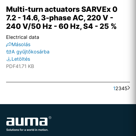
Multi-turn actuators SARVEx 0
7.2 - 14.6, 3-phase AC, 220 V -
240 V/50 Hz - 60 Hz, S4 - 25 %
Electrical data
Másolás
A gyűjtőkosárba
Letöltés
PDF
41.71 KB
1
2
3
4
5