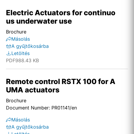
Electric Actuators for continuo
us underwater use
Brochure
Másolás
A gyűjtőkosárba
Letöltés
PDF
988.43 KB
Remote control RSTX 100 for A
UMA actuators
Brochure
Document Number: PR01141/en
Másolás
A gyűjtőkosárba