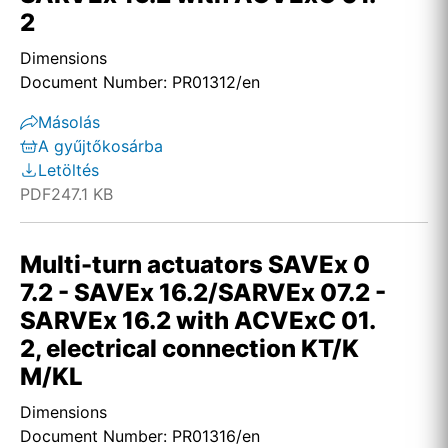
2
Dimensions
Document Number: PR01312/en
Másolás
A gyűjtőkosárba
Letöltés
PDF
247.1 KB
Multi-turn actuators SAVEx 0
7.2 - SAVEx 16.2/SARVEx 07.2 -
SARVEx 16.2 with ACVExC 01.
2, electrical connection KT/K
M/KL
Dimensions
Document Number: PR01316/en