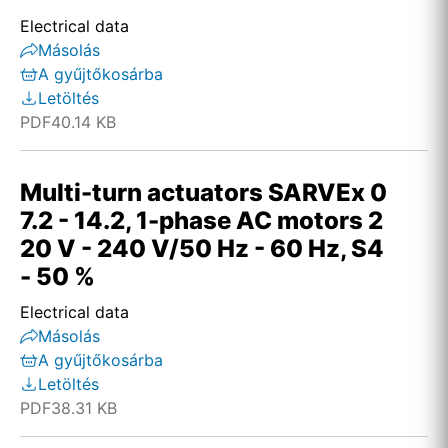
Electrical data
Másolás
A gyűjtőkosárba
Letöltés
PDF
40.14 KB
Multi-turn actuators SARVEx 0
7.2 - 14.2, 1-phase AC motors 2
20 V - 240 V/50 Hz - 60 Hz, S4
- 50 %
Electrical data
Másolás
A gyűjtőkosárba
Letöltés
PDF
38.31 KB