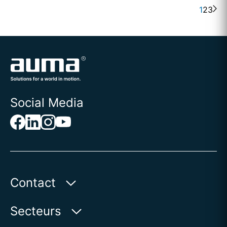
1
2
3
Social Media
Contact
AUMA Riester
Secteurs
GmbH & Co. KG