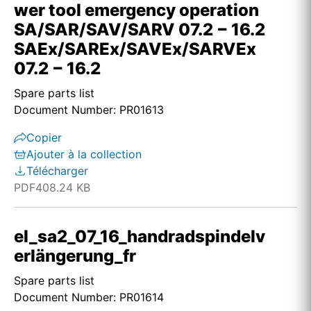
wer tool emergency operation
SA/SAR/SAV/SARV 07.2 − 16.2
SAEx/SAREx/SAVEx/SARVEx
07.2 − 16.2
Spare parts list
Document Number: PR01613
Copier
Ajouter à la collection
Télécharger
PDF
408.24 KB
el_sa2_07_16_handradspindelv
erlängerung_fr
Spare parts list
Document Number: PR01614