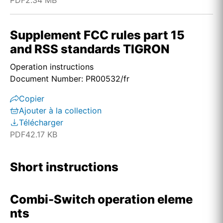
PDF
2.34 MB
Supplement FCC rules part 15
and RSS standards TIGRON
Operation instructions
Document Number: PR00532/fr
Copier
Ajouter à la collection
Télécharger
PDF
42.17 KB
Short instructions
Combi-Switch operation eleme
nts