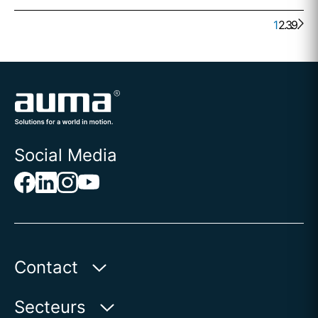
1
2
. . .
3
9
Social Media
Contact
AUMA Riester
Secteurs