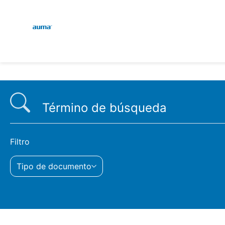
Global
Engl
Búsqueda
Deut
Europa
Asia y Pacífico
Filtro
Tipo de documento
Norteamérica