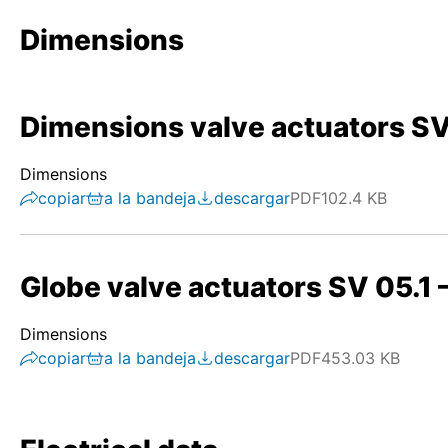
Dimensions
Dimensions valve actuators SV 0
Dimensions
copiar
a la bandeja
descargar
PDF
102.4 KB
Globe valve actuators SV 05.1 –
Dimensions
copiar
a la bandeja
descargar
PDF
453.03 KB