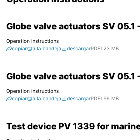
Globe valve actuators SV 05.1 
Operation instructions
copiar
a la bandeja
descargar
PDF
1.23 MB
Globe valve actuators SV 05.1 
Operation instructions
copiar
a la bandeja
descargar
PDF
1.69 MB
Test device PV 1339 for marine