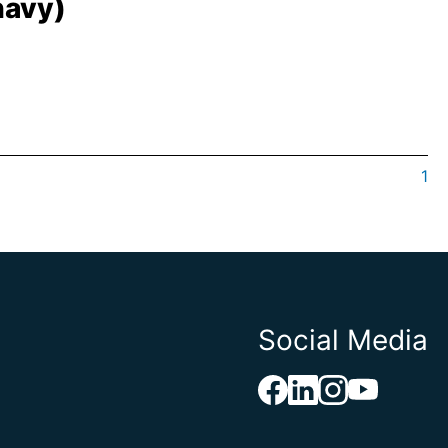
navy)
1
Social Media