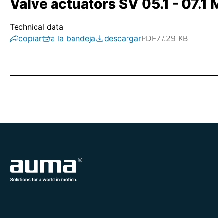
Valve actuators SV 05.1 - 07.1 
Technical data
copiar
a la bandeja
descargar
PDF
77.29 KB