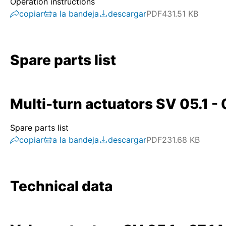
Operation instructions
copiar
a la bandeja
descargar
PDF
431.51 KB
Spare parts list
Multi-turn actuators SV 05.1 - 0
Spare parts list
copiar
a la bandeja
descargar
PDF
231.68 KB
Technical data