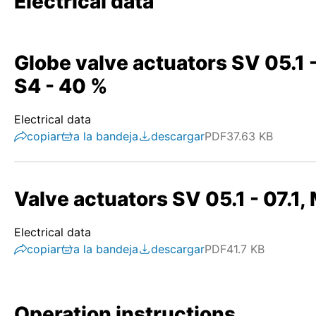
Electrical data
Globe valve actuators SV 05.1 -
S4 - 40 %
Electrical data
copiar
a la bandeja
descargar
PDF
37.63 KB
Valve actuators SV 05.1 - 07.1
Electrical data
copiar
a la bandeja
descargar
PDF
41.7 KB
Operation instructions