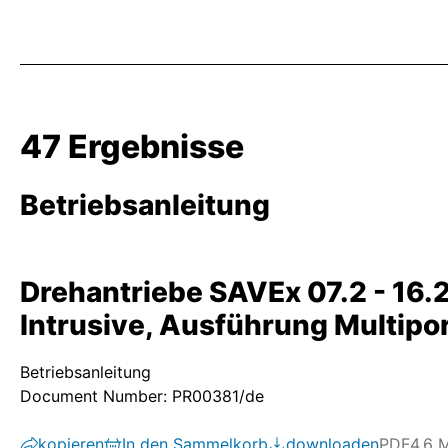
47 Ergebnisse
Betriebsanleitung
Drehantriebe SAVEx 07.2 - 16
Intrusive, Ausführung Multipo
Betriebsanleitung
Document Number: PR00381/de
kopieren
In den Sammelkorb
downloaden
PDF
4.6 