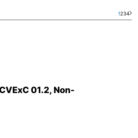
1
2
3
4
ACVExC 01.2, Non-