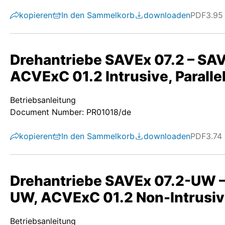
kopieren
In den Sammelkorb
downloaden
PDF
3.95
Drehantriebe SAVEx 07.2 – S
ACVExC 01.2 Intrusive, Paralle
Betriebsanleitung
Document Number: PR01018/de
kopieren
In den Sammelkorb
downloaden
PDF
3.74
Drehantriebe SAVEx 07.2-UW 
UW, ACVExC 01.2 Non-Intrusive
Betriebsanleitung