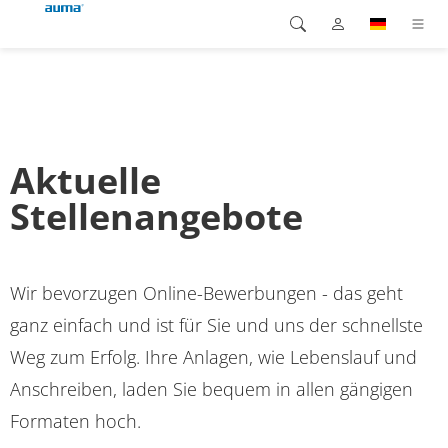
Suche
Global
Produkte
Europa
Lösungen
Aktuelle
Downloads
Asien und Pazifik
Stellenangebote
Service
Nordamerika
Wir bevorzugen Online-Bewerbungen - das geht
Karriere
ganz einfach und ist für Sie und uns der schnellste
Unternehmen
Weg zum Erfolg. Ihre Anlagen, wie Lebenslauf und
Anschreiben, laden Sie bequem in allen gängigen
Kontakt
Formaten hoch.