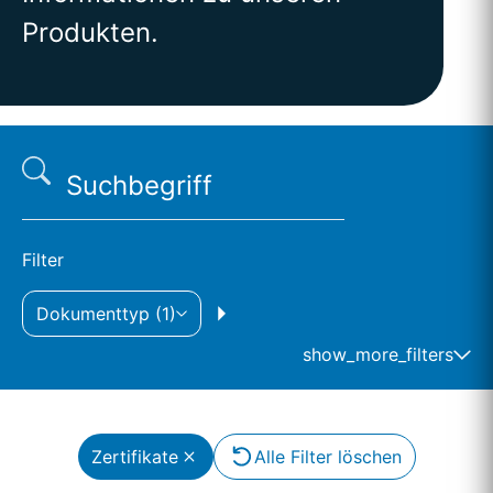
Produkten.
Filter
Dokumenttyp
(1)
show_more_filters
Produkttyp
Zertifikate
Alle Filter löschen