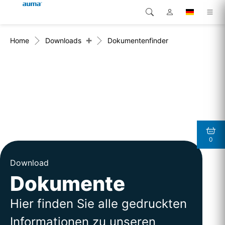
+
Home
Downloads
Dokumentenfinder
Suche
Global
Produkte
Europa
Lösungen
Downloads
Asien und Pazifik
Service
Nordamerika
0
Karriere
Download
Unternehmen
Dokumente
Kontakt
Hier finden Sie alle gedruckten
Informationen zu unseren