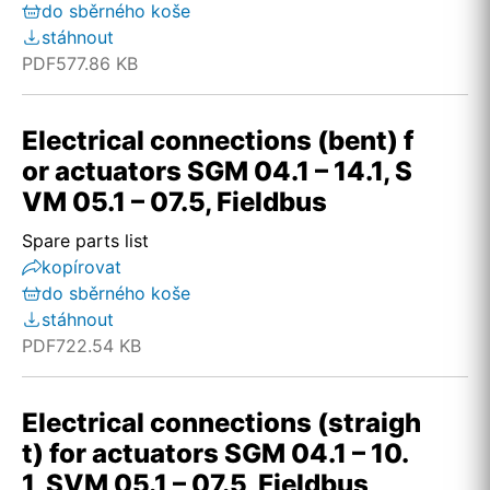
do sběrného koše
stáhnout
PDF
577.86 KB
Electrical connections (bent) f
or actuators SGM 04.1 – 14.1, S
VM 05.1 – 07.5, Fieldbus
Spare parts list
kopírovat
do sběrného koše
stáhnout
PDF
722.54 KB
Electrical connections (straigh
t) for actuators SGM 04.1 – 10.
1, SVM 05.1 – 07.5, Fieldbus