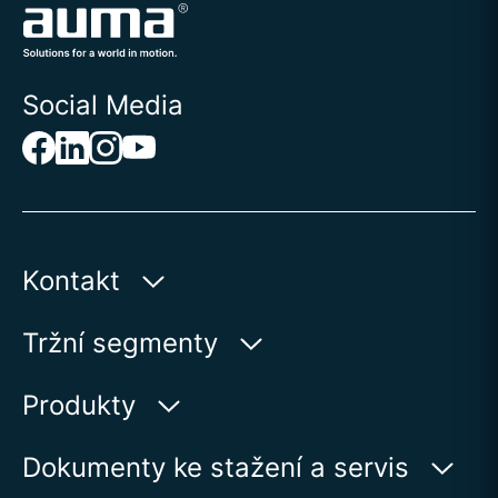
Social Media
Kontakt
AUMA Riester
Tržní segmenty
GmbH & Co. KG
Aumastr 1
Voda
Produkty
79379 Muellheim | Germany
Ropa a plyn
Vyhledávač výrobků
Dokumenty ke stažení a servis
Zobrazit na kartě
Výroba elektrické energie