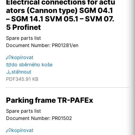
Electrical connections for actu
ators (Cannon type) SGM 04.1
– SGM 14.1 SVM 05.1 – SVM 07.
5 Profinet
Spare parts list
Document Number: PR01281/en
kopírovat
do sběrného koše
stáhnout
PDF
345.91 KB
Parking frame TR-PAFEx
Spare parts list
Document Number: PR01502
kopírovat