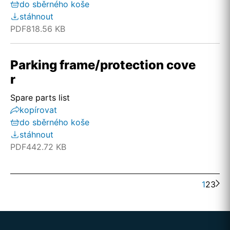
do sběrného koše
stáhnout
PDF
818.56 KB
Parking frame/protection cove
r
Spare parts list
kopírovat
do sběrného koše
stáhnout
PDF
442.72 KB
1
2
3