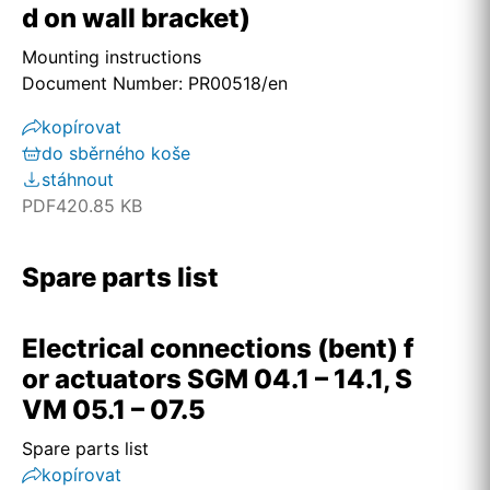
d on wall bracket)
Mounting instructions
Document Number: PR00518/en
kopírovat
do sběrného koše
stáhnout
PDF
420.85 KB
Spare parts list
Electrical connections (bent) f
or actuators SGM 04.1 – 14.1, S
VM 05.1 – 07.5
Spare parts list
kopírovat