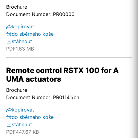
Brochure
Document Number: PR00000
kopírovat
do sběrného koše
stáhnout
PDF
1.63 MB
Remote control RSTX 100 for A
UMA actuators
Brochure
Document Number: PR01141/en
kopírovat
do sběrného koše
stáhnout
PDF
447.67 KB